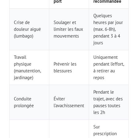
port
recommandée
Quelques
Crise de
Soulager et
heures par jour
douleur aiguë
limiter les faux
(max. 6-8h),
(lumbago)
mouvements
pendant 3 à 4
jours
Travail
Uniquement
physique
Prévenir les
pendant l’effort,
(manutention,
blessures
à retirer au
jardinage)
repos
Pendant le
Conduite
Éviter
trajet, avec des
prolongée
l’avachissement
pauses toutes
les 2h
Sur
prescription