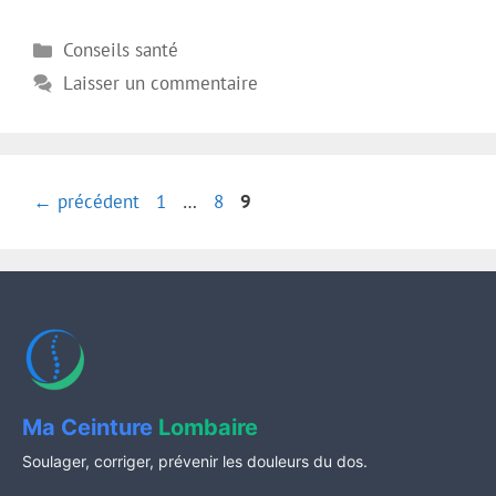
Catégories
Conseils santé
Laisser un commentaire
Page
Page
Page
←
précédent
1
…
8
9
Ma Ceinture
Lombaire
Soulager, corriger, prévenir les douleurs du dos.