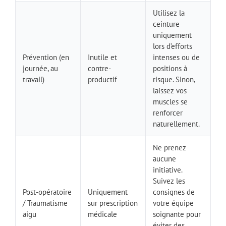
Utilisez la
ceinture
uniquement
lors d’efforts
Prévention (en
Inutile et
intenses ou de
journée, au
contre-
positions à
travail)
productif
risque. Sinon,
laissez vos
muscles se
renforcer
naturellement.
Ne prenez
aucune
initiative.
Suivez les
Post-opératoire
Uniquement
consignes de
/ Traumatisme
sur prescription
votre équipe
aigu
médicale
soignante pour
éviter des