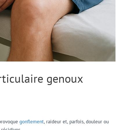
rticulaire genoux
 provoque
gonflement
, raideur et, parfois, douleur ou
 récidives.