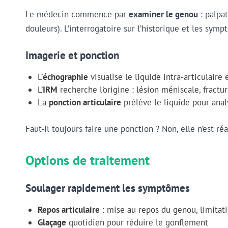
Le médecin commence par
examiner le genou
: palpat
douleurs). L’interrogatoire sur l’historique et les sym
Imagerie et ponction
L’
échographie
visualise le liquide intra-articulaire 
L’
IRM
recherche l’origine : lésion méniscale, fractu
La
ponction articulaire
prélève le liquide pour analy
Faut-il toujours faire une ponction ? Non, elle n’est 
Options de traitement
Soulager rapidement les symptômes
Repos articulaire
: mise au repos du genou, limitati
Glaçage
quotidien pour réduire le gonflement