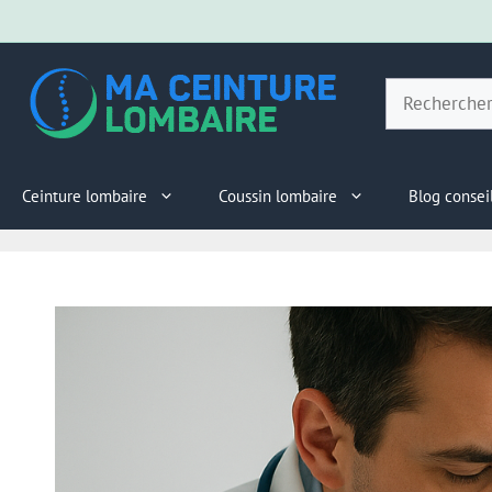
Aller
au
Rechercher
contenu
Ceinture lombaire
Coussin lombaire
Blog consei