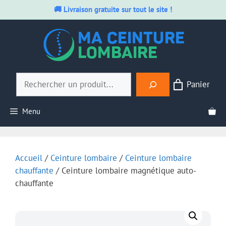
🚚 Livraison gratuite sur tout le site !
Aller
au
contenu
Rechercher
Panier
Menu
Accueil
/
Ceinture lombaire
/
Ceinture lombaire
chauffante
/ Ceinture lombaire magnétique auto-
chauffante