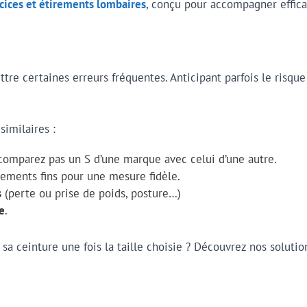
rcices et étirements lombaires
, conçu pour accompagner effic
re certaines erreurs fréquentes. Anticipant parfois le risque 
similaires :
comparez pas un S d’une marque avec celui d’une autre.
tements fins pour une mesure fidèle.
s
(perte ou prise de poids, posture…)
e
.
a ceinture une fois la taille choisie ? Découvrez nos solutio