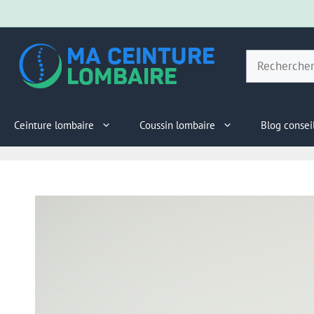
Aller
au
Rechercher
contenu
Ceinture lombaire
Coussin lombaire
Blog consei