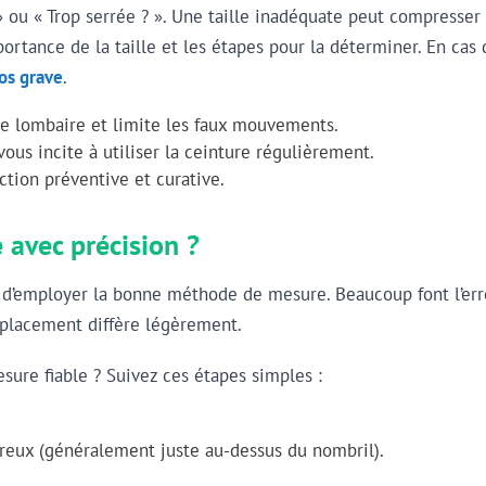
» ou « Trop serrée ? ». Une taille inadéquate peut compresser o
portance de la taille et les étapes pour la déterminer. En cas
dos grave
.
one lombaire et limite les faux mouvements.
ous incite à utiliser la ceinture régulièrement.
ction préventive et curative.
 avec précision ?
al d’employer la bonne méthode de mesure. Beaucoup font l’err
emplacement diffère légèrement.
re fiable ? Suivez ces étapes simples :
 creux (généralement juste au-dessus du nombril).